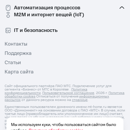
Автоматизация процессов
M2M и интернет вещей (IoT)
IT и безопасность
Контакты
Поддержка
Статьи
Карта сайта
Сайт официального партнёра ПАО МТС. Подключение услуг для
сегмента «Бизнес» от МТС в Королёве .
Политика
конфиденциальности
.
Пользовательское соглашение
. 2026 г.
Политика
обработки cookies
Отписаться от получения
информационных
рассылок
от данного ресурса можно на
странице
.
Единственным пользователем доменного имени mt-home.ru является
ООО «Домконнект» на основании договора с ПАО «МТС». В случае, если
третье лицо (правообладатель или уполномоченное им лицо) считает,
что его права на объект интеллектуальной собственности нарушаются,
он может направить претензию по адресу: ОГРНИП: 1187627031525,
ИНН: 7604350152, Юр. Адрес 150046, Россия, Ярославль г, Титова ул, д.
Мы используем куки, чтобы пользоваться сайтом было
14 корп 3, оф.кв. 54 и по e-mail:
info@domconnect.ru