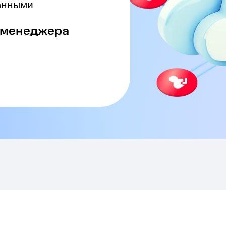
анными
у менеджера