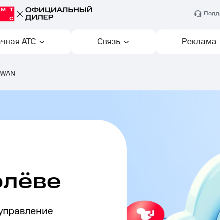
Подд
чная АТС
Связь
Реклама
-WAN
олёве
 управление