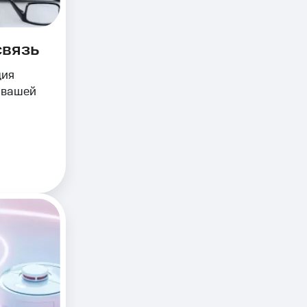
связь
ция
 вашей