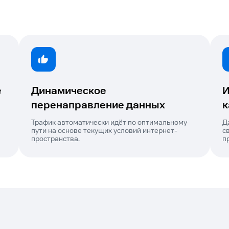
е
Динамическое
И
перенаправление данных
к
Трафик автоматически идёт по оптимальному
Д
пути на основе текущих условий интернет-
с
пространства.
п