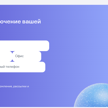
лючение вашей
домления, рассылки и