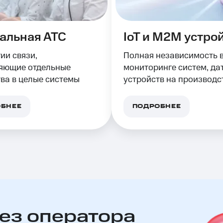
альная АТС
IoT и M2M устро
ии связи,
Полная независимость 
яющие отдельные
мониторинге систем, да
ва в целые системы
устройств на производс
информация поступает
автоматически
БНЕЕ
ПОДРОБНЕЕ
ез оператора