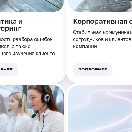
тика и
Корпоративная 
оринг
Стабильная коммуника
ость разбора ошибок
сотрудников и клиентов
ков, а также
компании
ного изучения клиентов
 повышения качества
вания
БНЕЕ
ПОДРОБНЕЕ