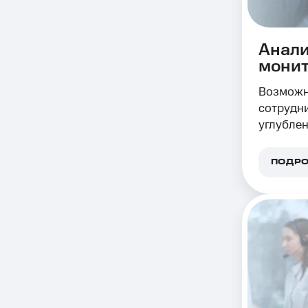
Анали
монит
Возможн
сотрудни
углублен
с целью
обслужи
ПОДРО