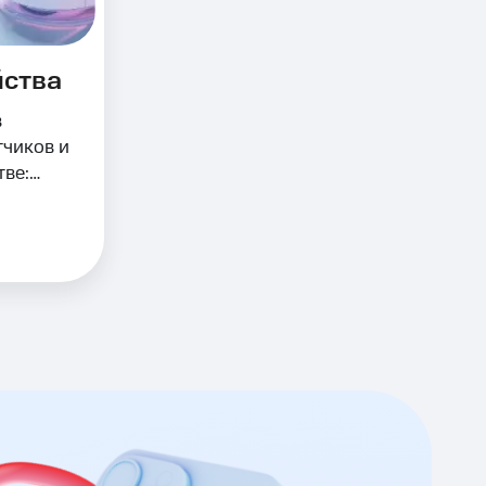
йства
в
тчиков и
тве: