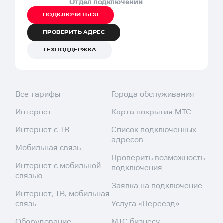
Отдел подключений
ПОДКЛЮЧИТЬСЯ
ПРОВЕРИТЬ АДРЕС
ТЕХПОДДЕРЖКА
Все тарифы
Города обслуживания
Интернет
Карта покрытия МТС
Интернет с ТВ
Список подключенных
адресов
Мобильная связь
Проверить возможность
Интернет с мобильной
подключения
связью
Заявка на подключение
Интернет, ТВ, мобильная
связь
Услуга «Переезд»
Оборудование
МТС бизнесу