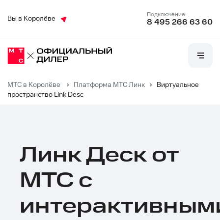
Подключение:
Вы в Королёве
8 495 266 63 60
МТС в Королёве
›
Платформа МТС Линк
›
Виртуальное
пространство Link Desc
Линк Деск от
МТС с
интерактивным