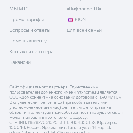
МЫ МТС
«Цифровое ТВ»
Промо-тарифы
KION
Вопросы и ответы
Для всей семьи
Помощь клиенту
Контакты партнёра
Вакансии
Сайт официального партнёра. Единственным
пользователем доменного имени mt-home.ru является
ООО «Домконнект» на основании договора с ПАО «МТС».
В случае, если третье лицо (правообладатель или
уполномоченное им лицо) считает, что его права на
объект интеллектуальной собственности нарушаются, он
может направить претензию по адресу:
ОГРНИП: 1187627031525, ИНН: 7604350152, Юр. Адрес
150046, Россия, Ярославль г, Титова ул, д. 14 корп 3,
оф.кв. 54 и по e-mail: info@domconnect.ru